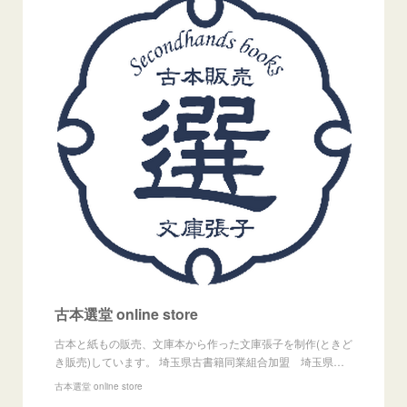
古本選堂 online store
古本と紙もの販売、文庫本から作った文庫張子を制作(ときど
き販売)しています。 埼玉県古書籍同業組合加盟 埼玉県…
古本選堂 online store