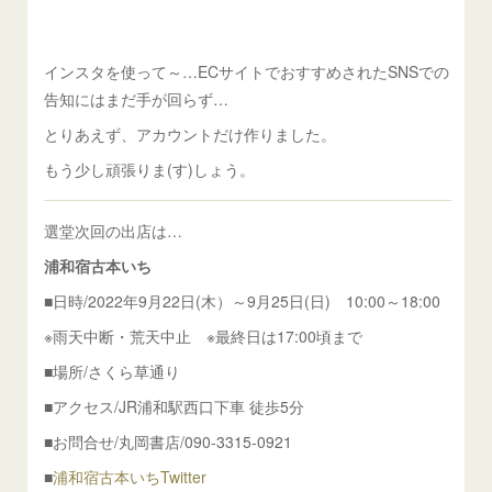
インスタを使って～…ECサイトでおすすめされたSNSでの
告知にはまだ手が回らず…
とりあえず、アカウントだけ作りました。
もう少し頑張りま(す)しょう。
選堂次回の出店は…
浦和宿古本いち
■日時/2022年9月22日(木）～9月25日(日) 10:00～18:00
※雨天中断・荒天中止 ※最終日は17:00頃まで
■場所/さくら草通り
■アクセス/JR浦和駅西口下車 徒歩5分
■お問合せ/丸岡書店/090-3315-0921
■
浦和宿古本いちTwitter