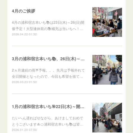
4月のご挨拶
4月の浦和宿古本いち📚は23日(木)～26(日)開
催予定！大型連休前の📚補充は当いちへ！…
2026.04.22 01:32
3月の浦和宿古本いち📚、26日(木)～29(日)開催予定
2ヵ月連続の雨☔予報。。。先月は予報外れて
全日開催となったので、今回も希望を捨て…
2026.03.23 01:50
1月の浦和宿古本いち🎯22日(木)～開催予定
たいへん遅ればせながら、あけましておめで
とうございます🎍🍊浦和宿古本いち📚は皆…
2026.01.20 07:50