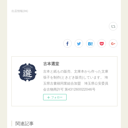
出店情報
(
36
)
古本選堂
古本と紙もの販売、文庫本から作った文庫
張子を制作(ときどき販売)しています。 埼
玉県古書籍同業組合加盟 埼玉県公安委員
会古物商許可 第431260022046号
フォロー
関連記事