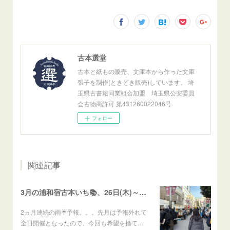
古本選堂
古本と紙もの販売、文庫本から作った文庫
張子を制作(ときどき販売)しています。 埼
玉県古書籍同業組合加盟 埼玉県公安委員
会古物商許可 第431260022046号
フォロー
関連記事
3月の浦和宿古本いち📚、26日(木)～29(日)開催予定
2ヵ月連続の雨☔予報。。。先月は予報外れて
全日開催となったので、今回も希望を捨て…