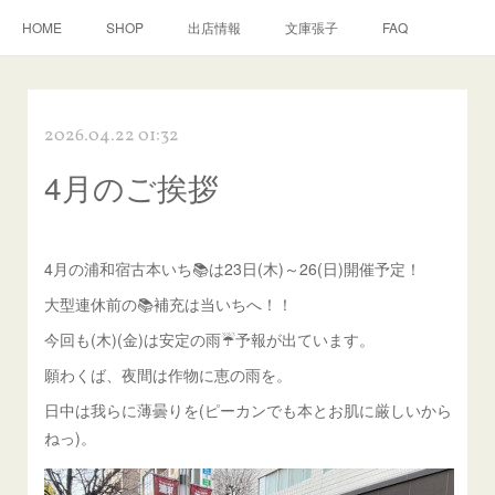
HOME
SHOP
出店情報
文庫張子
FAQ
2026.04.22 01:32
4月のご挨拶
4月の浦和宿古本いち📚は23日(木)～26(日)開催予定！
大型連休前の📚補充は当いちへ！！
今回も(木)(金)は安定の雨☔予報が出ています。
願わくば、夜間は作物に恵の雨を。
日中は我らに薄曇りを(ピーカンでも本とお肌に厳しいから
ねっ)。