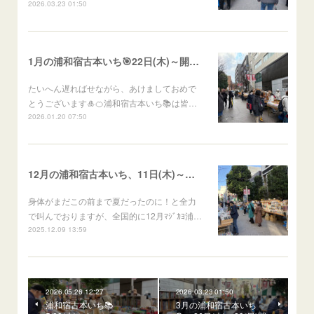
2026.03.23 01:50
1月の浦和宿古本いち🎯22日(木)～開催予定
たいへん遅ればせながら、あけましておめで
とうございます🎍🍊浦和宿古本いち📚は皆…
2026.01.20 07:50
12月の浦和宿古本いち、11日(木)～開催予定
身体がまだこの前まで夏だったのに！と全力
で叫んでおりますが、全国的に12月ﾏｼﾞｶﾖ浦…
2025.12.09 13:59
2026.05.26 12:27
2026.03.23 01:50
浦和宿古本いち📚
3月の浦和宿古本いち