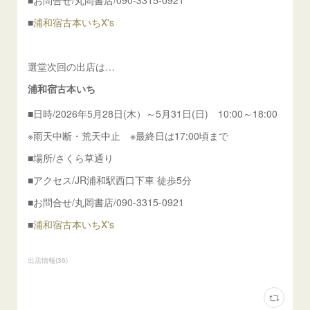
■お問合せ/丸岡書店/090-3315-0921
■
浦和宿古本いちX's
選堂次回の出店は…
浦和宿古本いち
■日時/2026年5月28日(木）～5月31日(日) 10:00～18:00
※雨天中断・荒天中止 ※最終日は17:00頃まで
■場所/さくら草通り
■アクセス/JR浦和駅西口下車 徒歩5分
■お問合せ/丸岡書店/090-3315-0921
■
浦和宿古本いちX's
出店情報
(
36
)