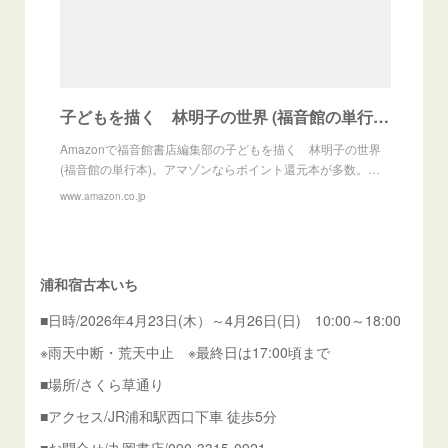
子どもを描く 林明子の世界 (福音館の単行本) | 福音館書店編集部 |本 | 通販 | Amazon
Amazonで福音館書店編集部の子どもを描く 林明子の世界
(福音館の単行本)。アマゾンならポイント還元本が多数。…
www.amazon.co.jp
浦和宿古本いち
■日時/2026年4月23日(木）～4月26日(日) 10:00～18:00
※雨天中断・荒天中止 ※最終日は17:00頃まで
■場所/さくら草通り
■アクセス/JR浦和駅西口下車 徒歩5分