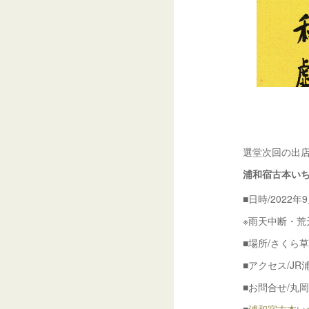
選堂次回の出
浦和宿古本い
■日時/2022年9
※雨天中断・荒
■場所/さくら
■アクセス/JR
■お問合せ/丸岡書店