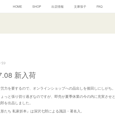
HOME
SHOP
出店情報
文庫張子
FAQ
:59
07.08 新入荷
り労力を要するので、オンラインショップへの品出しを後回しにしがち
ちょっと張り切り過ぎなのですが、即売が夏季休業の今の内に充実させ
七郎を出品しました。
形たち 私家折本』は深沢七郎による識語・署名入。