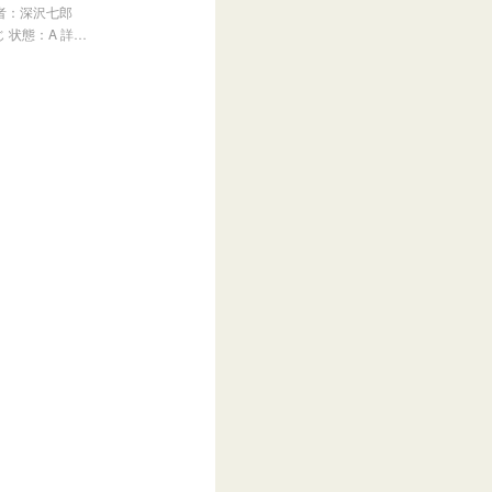
者：深沢七郎
 状態：A 詳…