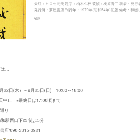
天紅：ヒロセ元美 題字：柚木久枝 装幀：桃原青二 著者・発行
発行所：夢屋書店 刊行年：1979年(昭和54年)初版 備考：和綴じ
秘戯
店は…
ち
月22日(木）～9月25日(日) 10:00～18:00
天中止 ※最終日は17:00頃まで
草通り
浦和駅西口下車 徒歩5分
/090-3315-0921