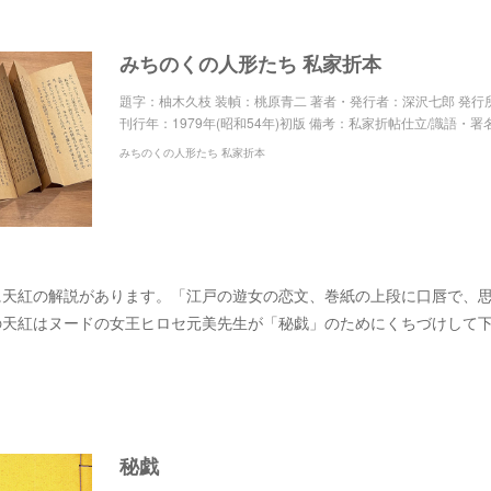
みちのくの人形たち 私家折本
題字：柚木久枝 装幀：桃原青二 著者・発行者：深沢七郎 発行
刊行年：1979年(昭和54年)初版 備考：私家折帖仕立/識語・署
みちのくの人形たち 私家折本
に天紅の解説があります。「江戸の遊女の恋文、巻紙の上段に口唇で、
の天紅はヌードの女王ヒロセ元美先生が「秘戯」のためにくちづけして
秘戯