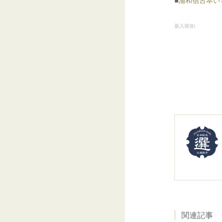
■
浦和宿古本いちT
新入荷
(
8
)
関連記事