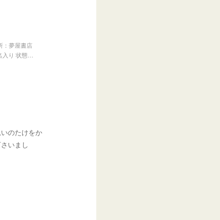
所：夢屋書店
名入り 状態…
思いのたけをか
下さいまし