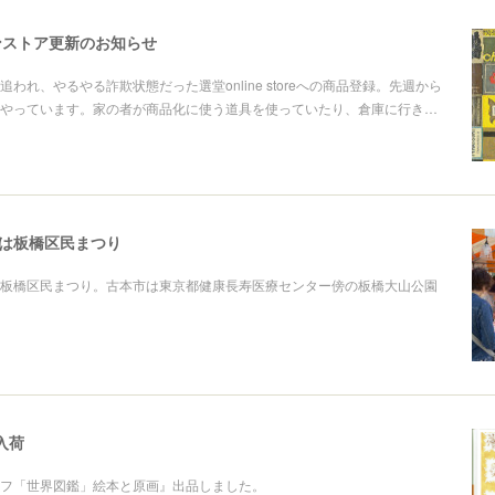
インストア更新のお知らせ
われ、やるやる詐欺状態だった選堂online storeへの商品登録。先週から
やっています。家の者が商品化に使う道具を使っていたり、倉庫に行き…
(日)は板橋区民まつり
板橋区民まつり。古本市は東京都健康長寿医療センター傍の板橋大山公園
新入荷
フ「世界図鑑」絵本と原画』出品しました。