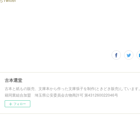
witter
古本選堂
古本と紙もの販売、文庫本から作った文庫張子を制作(ときどき販売)しています
籍同業組合加盟 埼玉県公安委員会古物商許可 第431260022046号
フォロー