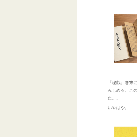
『秘戯』巻末
みしめる。こ
た。」
いやはや。