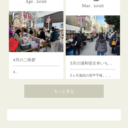
Apr
2026
Mar
2026
4月のご挨拶
3月の浦和宿古本いち📚、26日(木)～29(日)開催予定
4…
2ヵ月連続の雨☔予報。。。
先月は予報外…
もっと見る