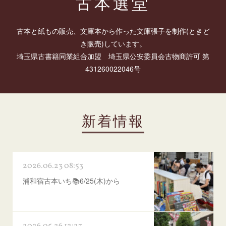
古本選堂
古本と紙もの販売、文庫本から作った文庫張子を制作(ときど
き販売)しています。
埼玉県古書籍同業組合加盟 埼玉県公安委員会古物商許可 第
431260022046号
新着情報
2026.06.23 08:53
浦和宿古本いち📚6/25(木)から
2026.05.26 12:27