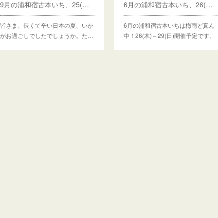
6月の浦和宿古本いち、26(木)～開催予定
9月の浦和宿古本いち、25(木)～開催予定
6月の浦和宿古本いちは梅雨ど真ん
皆さま、長くて辛い日本の夏、いか
中！26(木)～29(日)開催予定です。
がお過ごしでしたでしょうか。た…