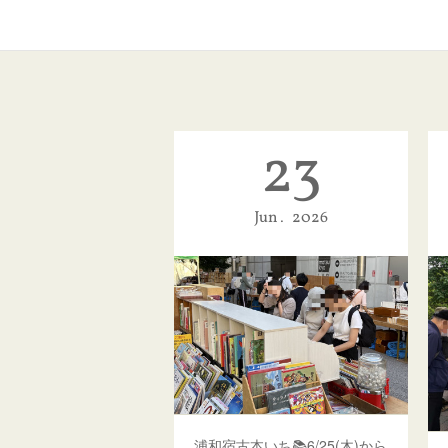
23
Jun
2026
浦和宿古本いち📚6/25(木)から