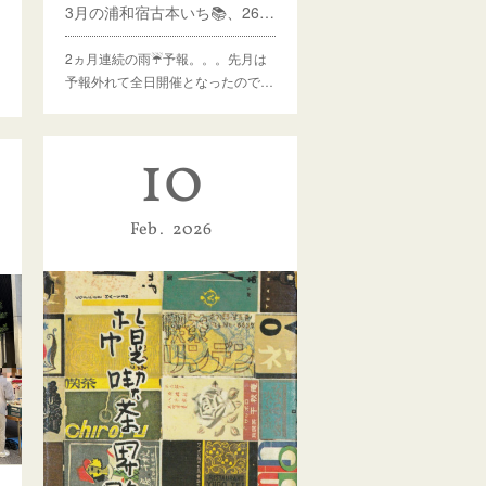
3月の浦和宿古本いち📚、26日(木)～29(日)開催予定
2ヵ月連続の雨☔予報。。。先月は
予報外れて全日開催となったので…
10
Feb
2026