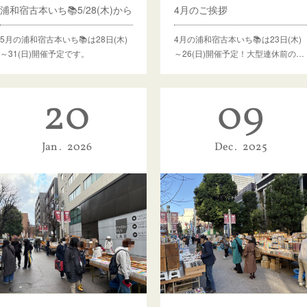
浦和宿古本いち📚5/28(木)から
4月のご挨拶
5月の浦和宿古本いち📚は28日(木)
4月の浦和宿古本いち📚は23日(木)
～31(日)開催予定です。
～26(日)開催予定！大型連休前の…
20
09
Jan
2026
Dec
2025