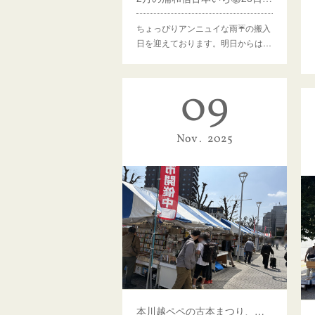
ちょっぴりアンニュイな雨☔の搬入
日を迎えております。明日からは…
09
Nov
2025
本川越ペペの古本まつり、ファイナル!!