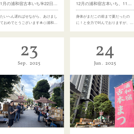
1月の浦和宿古本いち🎯22日(木)～開催予定
12月の浦和宿古本いち、11日(木)～開催予定
たいへん遅ればせながら、あけまし
身体がまだこの前まで夏だったの
ておめでとうございます🎍🍊浦和…
に！と全力で叫んでおりますが、…
23
24
Sep
2025
Jun
2025