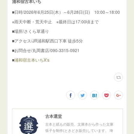
浦和宿古本いち
■日時/2026年6月25日(木）～6月28日(日) 10:00～18:00
※雨天中断・荒天中止 ※最終日は17:00頃まで
■場所/さくら草通り
■アクセス/JR浦和駅西口下車 徒歩5分
■お問合せ/丸岡書店/090-3315-0921
■
浦和宿古本いちX's
古本選堂
古本と紙もの販売、文庫本から作った文庫
張子を制作(ときどき販売)しています。 埼