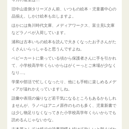
旧中山道側タリーズさん前、いつもの絵本・児童書中心の
品揃え。しかけ絵本も出しますよ。
ほかには角川時代文庫、メディアワークス、富士見L文庫
などラノベが入荷しています。
浦和は古本いちの絵本を読んで大きくなったお子さんがた
くさんいらっしゃると思うんですよね。
ベビーカートに乗っている頃から保護者さんに手を引かれ
て、小学校高学年くらいからはがくーっとご来場が少なく
なり…。
学業や部活で忙しくなったり、他にも手軽に楽しめるメデ
ィアが溢れかえっていますしね。
語彙や表現の偏りなど若干気になるところもあるかもしれ
ませんが、ラノベはアニメ原作のものも多く、児童新書で
は少し物足りなくなってきた小学校高学年くらいからでも
読めるんじゃないかな。
古本屋としては紙での読書習慣も続けて欲しいと願うばか