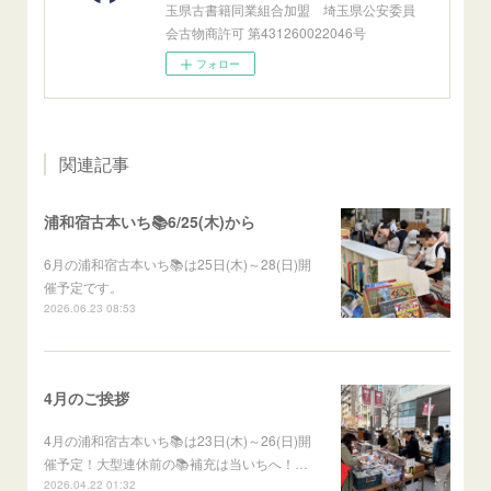
玉県古書籍同業組合加盟 埼玉県公安委員
会古物商許可 第431260022046号
フォロー
関連記事
浦和宿古本いち📚6/25(木)から
6月の浦和宿古本いち📚は25日(木)～28(日)開
催予定です。
2026.06.23 08:53
4月のご挨拶
4月の浦和宿古本いち📚は23日(木)～26(日)開
催予定！大型連休前の📚補充は当いちへ！…
2026.04.22 01:32