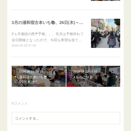
3月の浦和宿古本いち📚、26日(木)～29(日)開催予定
2ヵ月連続の雨☔予報。。。先月は予報外れて
全日開催となったので、今回も希望を捨て…
2026.03.23 01:50
2026.06.23 08:53
2026.04.22 01:32
浦和宿古本いち📚
4月のご挨拶
6/25(木)から
0
コメント