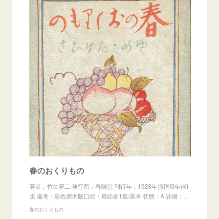
春のおくりもの
著者：竹久夢二 発行所：春陽堂 刊行年：1928年(昭和3年)初
版 備考：彩色摺木版口絵・扉絵各1葉/美本 状態：A 詳細：…
春のおくりもの