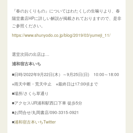
『春のおくりもの』についてはわたくしの生噛りより、春
陽堂書店HPに詳しい解説が掲載されておりますので、是非
ご参照ください。
https://www.shunyodo.co.jp/blog/2019/03/yumeji_11/
選堂次回の出店は…
浦和宿古本いち
■日時/2022年9月22日(木）～9月25日(日) 10:00～18:00
※雨天中断・荒天中止 ※最終日は17:00頃まで
■場所/さくら草通り
■アクセス/JR浦和駅西口下車 徒歩5分
■お問合せ/丸岡書店/090-3315-0921
■
浦和宿古本いちTwitter