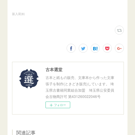
新入荷
(
8
)
古本選堂
古本と紙もの販売、文庫本から作った文庫
張子を制作(ときどき販売)しています。 埼
玉県古書籍同業組合加盟 埼玉県公安委員
会古物商許可 第431260022046号
フォロー
関連記事