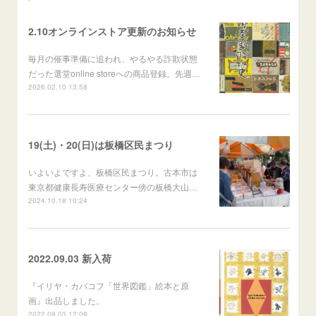
2.10オンラインストア更新のお知らせ
毎月の催事準備に追われ、やるやる詐欺状態
だった選堂online storeへの商品登録。先週…
2026.02.10 13:58
19(土)・20(日)は板橋区民まつり
いよいよですよ、板橋区民まつり。古本市は
東京都健康長寿医療センター傍の板橋大山…
2024.10.18 10:24
2022.09.03 新入荷
『イリヤ・カバコフ「世界図鑑」絵本と原
画』出品しました。
2022.09.03 12:09