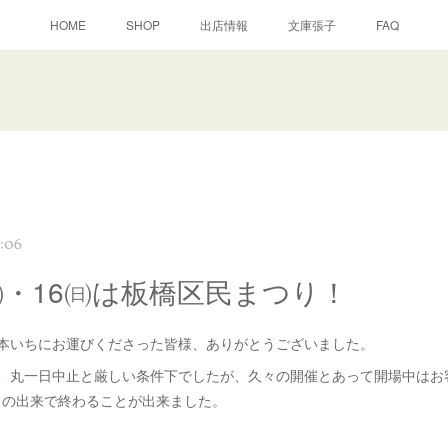
HOME
SHOP
出店情報
文庫張子
FAQ
:06
5㈯・16㈰は板橋区民まつり！
古本いちにお運びくださった皆様、ありがとうございました。
い、丸一日中止と厳しい条件下でしたが、久々の開催とあって開場中はお
々の出来で終わることが出来ました。