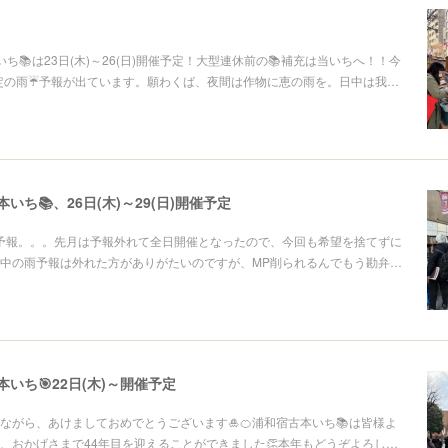
ち📚は23日(木)～26(日)開催予定！大型連休前の📚補充は当いちへ！！今
は安定の雨☔予報が出ています。願わくば、夜間は作物に恵の雨を。日中は我…
いち📚、26日(木)～29(日)開催予定
予報。。。先月は予報外れて全日開催となったので、今回も希望を捨てずに
中の雨予報は外れた方がありがたいのですが、MP削られるんでもう勘弁…
いち🎯22日(木)～開催予定
ながら、あけましておめでとうございます🎍🍊浦和宿古本いち📚は皆様よ
、おかげさまで44年目を迎えることができました👏本年もどうぞよろし…