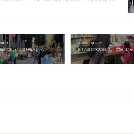
 00:24
2022.09.19 09:21
和宿古本いち、27日(木)から
9月の浦和宿古本いち、22日(木)か