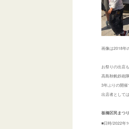
画像は2018年
お祭りの出店
高島秋帆鉄砲
3年ぶりの開
出店者として
板橋区民まつり
■日時/2022年1