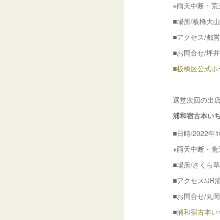
※雨天中断・荒
■場所/板橋大
■アクセス/都
■お問合せ/坪井書店
■板橋区公式
選堂次回の出
浦和宿古本い
■日時/2022年1
※雨天中断・荒
■場所/さくら
■アクセス/JR
■お問合せ/丸岡書店
■
浦和宿古本いちT