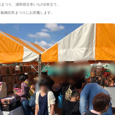
民まつり、浦和宿古本いちの2本立て。
、板橋区民まつりにお邪魔します。