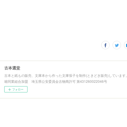
古本選堂
古本と紙もの販売、文庫本から作った文庫張子を制作(ときどき販売)しています
籍同業組合加盟 埼玉県公安委員会古物商許可 第431260022046号
フォロー