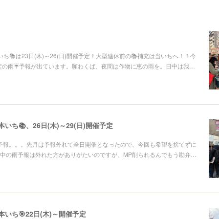
ち📚は23日(木)～26(日)開催予定！大型連休前の📚補充は当いちへ！！今
は安定の雨☔予報が出ています。願わくば、夜間は作物に恵の雨を。日中は我…
いち📚、26日(木)～29(日)開催予定
予報。。。先月は予報外れて全日開催となったので、今回も希望を捨てずに
中の雨予報は外れた方がありがたいのですが、MP削られるんでもう勘弁…
いち🎯22日(木)～開催予定