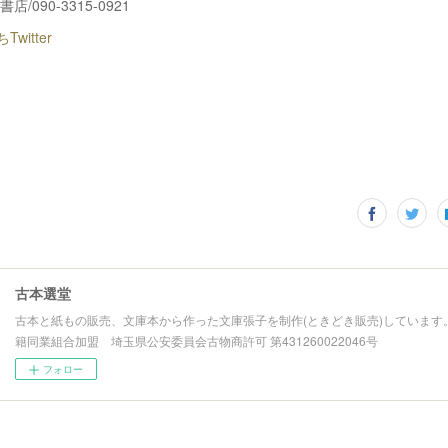
/090-3315-0921
witter
古本選堂
古本と紙もの販売、文庫本から作った文庫張子を制作(ときどき販売)しています
籍同業組合加盟 埼玉県公安委員会古物商許可 第431260022046号
フォロー