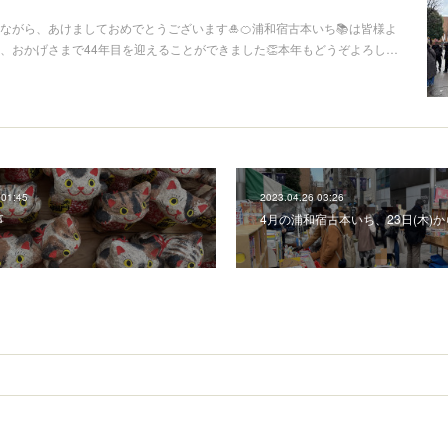
ながら、あけましておめでとうございます🎍🍊浦和宿古本いち📚は皆様よ
、おかげさまで44年目を迎えることができました👏本年もどうぞよろし…
 01:45
2023.04.26 03:26
事
4月の浦和宿古本いち、23日(木)か