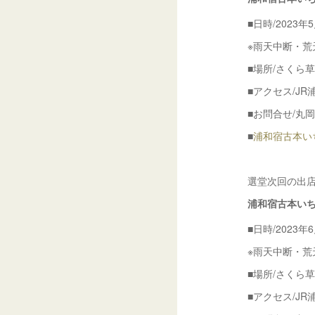
■日時/2023年5
※雨天中断・荒
■場所/さくら
■アクセス/JR
■お問合せ/丸岡書店
■
浦和宿古本いちT
選堂次回の出
浦和宿古本い
■日時/2023年6
※雨天中断・荒
■場所/さくら
■アクセス/JR