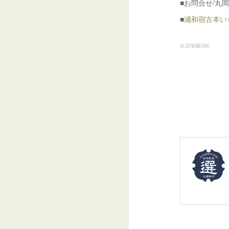
■お問合せ/丸岡書店
■
浦和宿古本いちT
出店情報
(
36
)