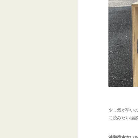
少し気が早い
に読みたい怪
浦和宿古本い