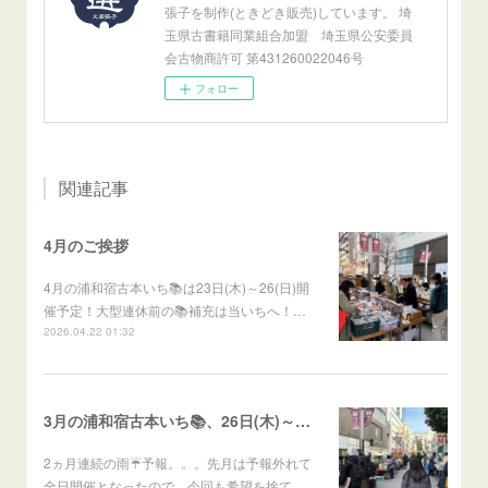
張子を制作(ときどき販売)しています。 埼
玉県古書籍同業組合加盟 埼玉県公安委員
会古物商許可 第431260022046号
フォロー
関連記事
4月のご挨拶
4月の浦和宿古本いち📚は23日(木)～26(日)開
催予定！大型連休前の📚補充は当いちへ！…
2026.04.22 01:32
3月の浦和宿古本いち📚、26日(木)～29(日)開催予定
2ヵ月連続の雨☔予報。。。先月は予報外れて
全日開催となったので、今回も希望を捨て…