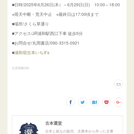
■日時/2025年6月26日(木）～6月29日(日) 10:00～18:00
※雨天中断・荒天中止 ※最終日は17:00頃まで
■場所/さくら草通り
■アクセス/JR浦和駅西口下車 徒歩5分
■お問合せ/丸岡書店/090-3315-0921
■
浦和宿古本いちX's
出店情報
(
36
)
古本選堂
古本と紙もの販売、文庫本から作った文庫