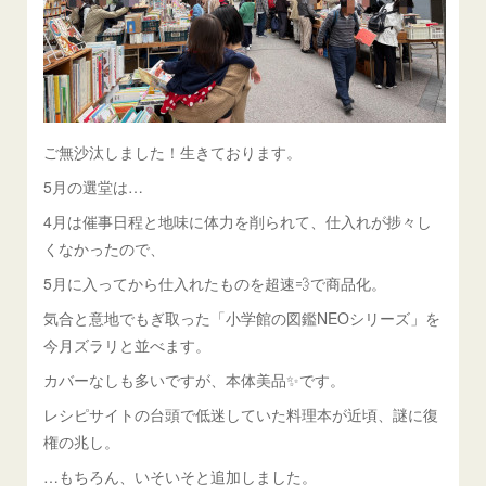
ご無沙汰しました！生きております。
5月の選堂は…
4月は催事日程と地味に体力を削られて、仕入れが捗々し
くなかったので、
5月に入ってから仕入れたものを超速💨で商品化。
気合と意地でもぎ取った「小学館の図鑑NEOシリーズ」を
今月ズラリと並べます。
カバーなしも多いですが、本体美品✨です。
レシピサイトの台頭で低迷していた料理本が近頃、謎に復
権の兆し。
…もちろん、いそいそと追加しました。