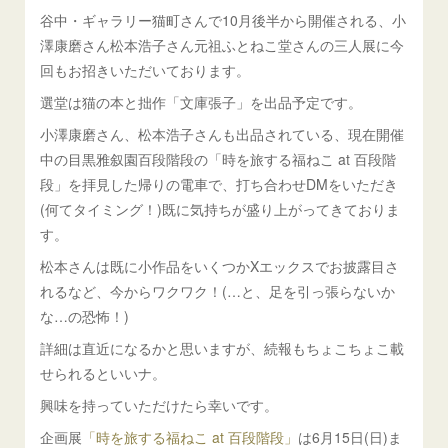
谷中・ギャラリー猫町さんで10月後半から開催される、小
澤康磨さん松本浩子さん元祖ふとねこ堂さんの三人展に今
回もお招きいただいております。
選堂は猫の本と拙作「文庫張子」を出品予定です。
小澤康磨さん、松本浩子さんも出品されている、現在開催
中の目黒雅叙園百段階段の「時を旅する福ねこ at 百段階
段」を拝見した帰りの電車で、打ち合わせDMをいただき
(何てタイミング！)既に気持ちが盛り上がってきておりま
す。
松本さんは既に小作品をいくつかXエックスでお披露目さ
れるなど、今からワクワク！(…と、足を引っ張らないか
な…の恐怖！)
詳細は直近になるかと思いますが、続報もちょこちょこ載
せられるといいナ。
興味を持っていただけたら幸いです。
企画展
「時を旅する福ねこ at 百段階段」
は6月15日(日)ま