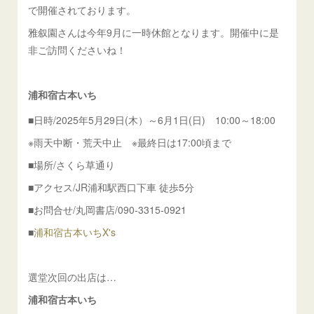
で開催されております。
雅叙園さんは今年9月に一時休館となります。開催中に是
非ご訪問くださいね！
浦和宿古本いち
■日時/2025年5月29日(木）～6月1日(日) 10:00～18:00
※雨天中断・荒天中止 ※最終日は17:00頃まで
■場所/さくら草通り
■アクセス/JR浦和駅西口下車 徒歩5分
■お問合せ/丸岡書店/090-3315-0921
■
浦和宿古本いちX's
選堂次回の出店は…
浦和宿古本いち