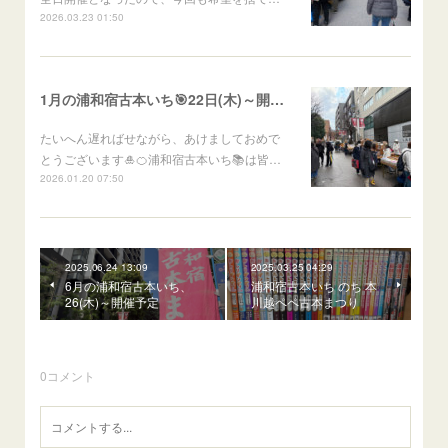
2026.03.23 01:50
1月の浦和宿古本いち🎯22日(木)～開催予定
たいへん遅ればせながら、あけましておめで
とうございます🎍🍊浦和宿古本いち📚は皆…
2026.01.20 07:50
2025.06.24 13:09
2025.03.25 04:29
6月の浦和宿古本いち、
浦和宿古本いち のち 本
26(木)～開催予定
川越ペペ古本まつり
0
コメント