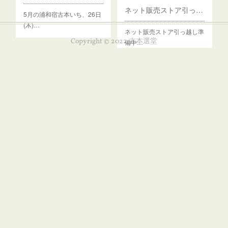
ネット販売ストア引っ越し準備中です
5月の浦和宿古本いち、26日
(木)…
ネット販売ストア引っ越し準
Copyright © 2022 古本選堂
備中…