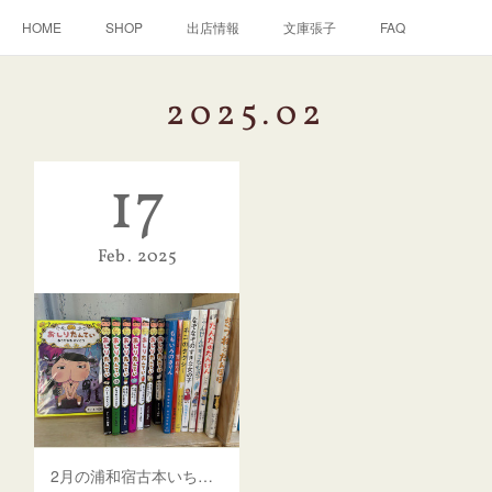
HOME
SHOP
出店情報
文庫張子
FAQ
2025
.
02
17
Feb
2025
2月の浦和宿古本いち、20(木)～23(日)