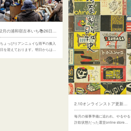
2月の浦和宿古本いち📚26日(木)～3/1(日)開催予定
ちょっぴりアンニュイな雨☔の搬入
日を迎えております。明日からは…
2.10オンラインストア更新のお知らせ
毎月の催事準備に追われ、やるやる
詐欺状態だった選堂online store…